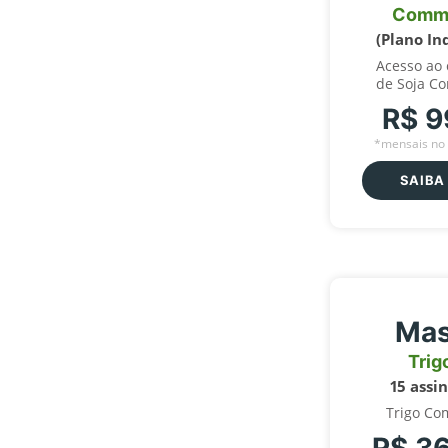
Comm
(Plano In
Acesso ao
de Soja C
R$ 9
*mensais no 
SAIBA
Mas
Trig
15 assi
Trigo Co