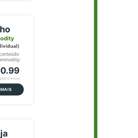
lho
odity
dividual)
 conteúdo
ommodity;
70.99
plano anual
 MAIS
ja