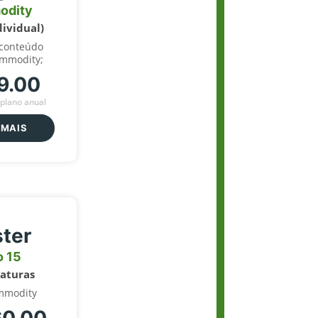
odity
dividual)
 conteúdo
ommodity;
9.00
plano anual
 MAIS
ter
o 15
naturas
mmodity