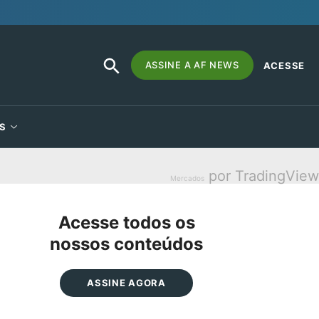
SEARCH
Search
ASSINE A AF NEWS
ACESSE
BUTTON
for:
S
por TradingView
Mercados
Acesse todos os
nossos conteúdos
ASSINE AGORA