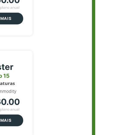
60.00
plano anual
 MAIS
ter
o 15
naturas
mmodity
60.00
plano anual
 MAIS