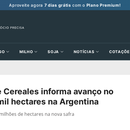
Aproveite agora
7 dias grátis
com o
Plano Premium!
GO
MILHO
SOJA
NOTÍCIAS
COTAÇÕE
e Cereales informa avanço no
mil hectares na Argentina
milhões de hectares na nova safra