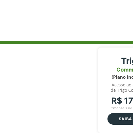
Tr
Comm
(Plano In
Acesso ao
de Trigo C
R$ 1
*mensais no 
SAIBA