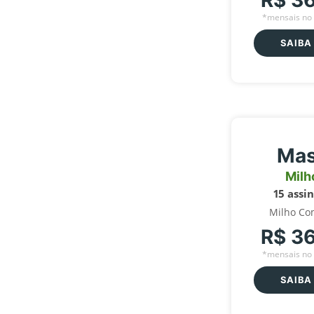
R$ 3
*mensais no 
SAIBA
Mas
Milh
15 assi
Milho Co
R$ 3
*mensais no 
SAIBA