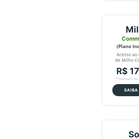
Mi
Comm
(Plano In
Acesso ao
de Milho C
R$ 1
*mensais no 
SAIBA
So