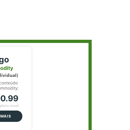
igo
odity
dividual)
 conteúdo
ommodity;
70.99
plano anual
 MAIS