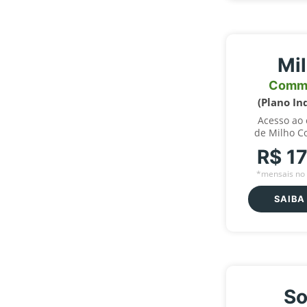
Mi
Comm
(Plano In
Acesso ao
de Milho C
R$ 1
*mensais no 
SAIBA
So