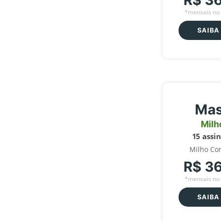
R$ 3
*mensais no 
SAIBA
Mas
Milh
15 assi
Milho Co
R$ 3
*mensais no 
SAIBA