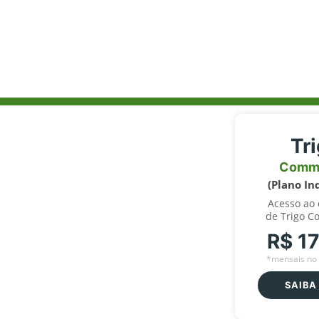
Tr
Comm
(Plano In
Acesso ao
de Trigo C
R$ 1
*mensais no 
SAIBA