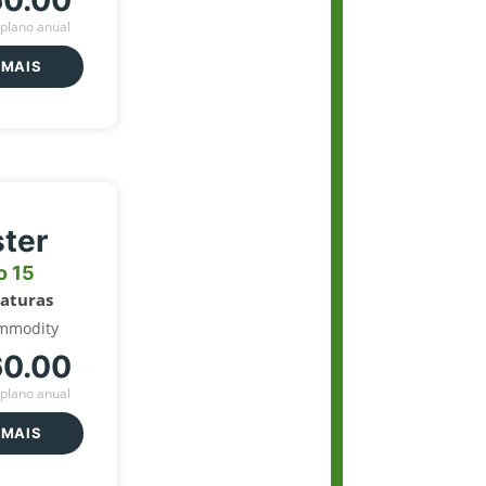
60.00
plano anual
 MAIS
ter
o 15
naturas
mmodity
60.00
plano anual
 MAIS