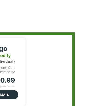
igo
odity
dividual)
 conteúdo
ommodity;
70.99
plano anual
 MAIS