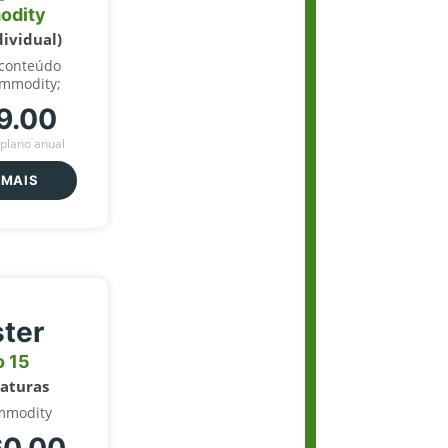
odity
dividual)
 conteúdo
ommodity;
9.00
plano anual
 MAIS
ter
o 15
naturas
mmodity