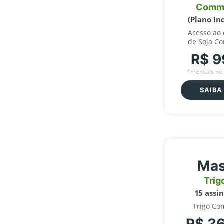
Comm
(Plano In
Acesso ao
de Soja C
R$ 9
*mensais no 
SAIBA
Mas
Trig
15 assi
Trigo Co