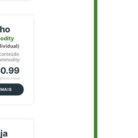
lho
odity
dividual)
 conteúdo
ommodity;
70.99
plano anual
 MAIS
ja