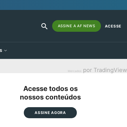
SEARCH
Search
ASSINE A AF NEWS
ACESSE
BUTTON
for:
S
por TradingView
Mercados
Acesse todos os
nossos conteúdos
ASSINE AGORA