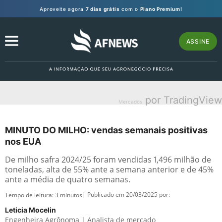
Aproveite agora
7 dias grátis
com o
Plano Premium!
ASSINE
por TradingView
Mercados
MINUTO DO MILHO: vendas semanais positivas
nos EUA
De milho safra 2024/25 foram vendidas 1,496 milhão de
toneladas, alta de 55% ante a semana anterior e de 45%
ante a média de quatro semanas.
| Publicado em 20/03/2025 por:
Tempo de leitura:
3
minutos
Leticia Mocelin
Engenheira Agrônoma | Analista de mercado