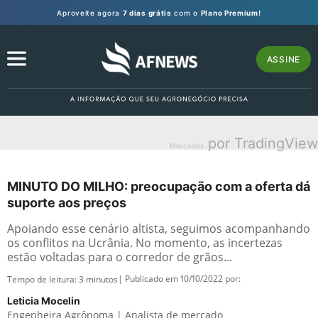
Aproveite agora
7 dias grátis
com o
Plano Premium!
ASSINE
por TradingView
Mercados
MINUTO DO MILHO: preocupação com a oferta dá
suporte aos preços
Apoiando esse cenário altista, seguimos acompanhando
os conflitos na Ucrânia. No momento, as incertezas
estão voltadas para o corredor de grãos...
| Publicado em 10/10/2022 por:
Tempo de leitura:
3
minutos
Leticia Mocelin
Engenheira Agrônoma | Analista de mercado