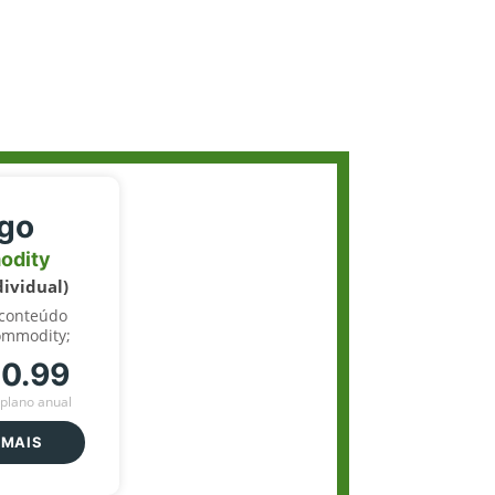
igo
odity
dividual)
 conteúdo
ommodity;
70.99
plano anual
 MAIS