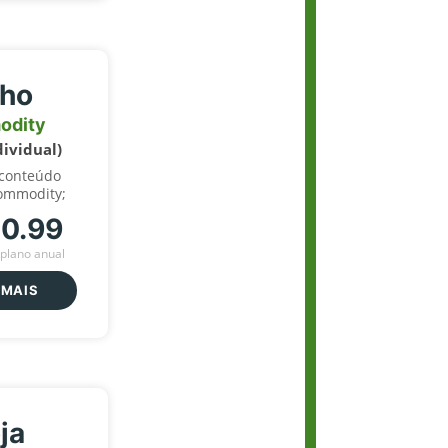
lho
odity
dividual)
 conteúdo
ommodity;
70.99
plano anual
 MAIS
ja