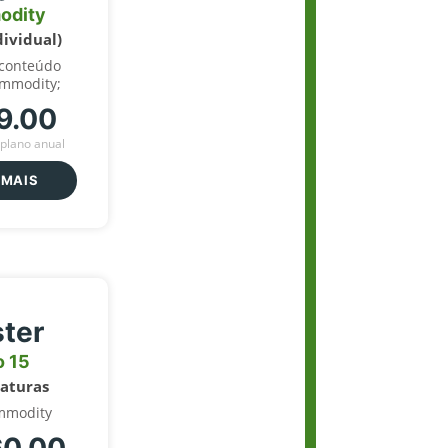
odity
dividual)
 conteúdo
ommodity;
9.00
plano anual
 MAIS
ter
o 15
naturas
mmodity