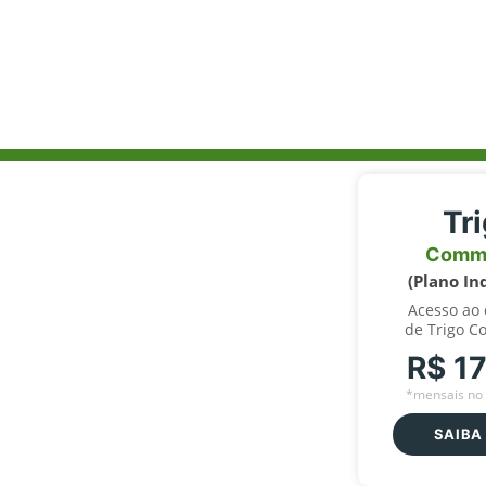
Tr
Comm
(Plano In
Acesso ao
de Trigo C
R$ 1
*mensais no 
SAIBA