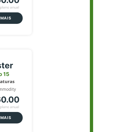
60.00
plano anual
 MAIS
ter
o 15
naturas
mmodity
60.00
plano anual
 MAIS