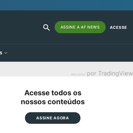
SEARCH
Search
ASSINE A AF NEWS
ACESSE
BUTTON
for:
S
por TradingView
Mercados
Acesse todos os
nossos conteúdos
ASSINE AGORA