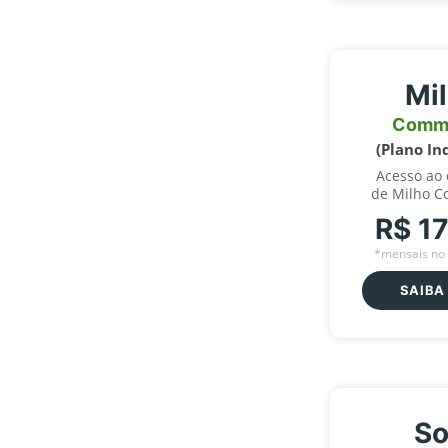
Mi
Comm
(Plano In
Acesso ao
de Milho C
R$ 1
*mensais no 
SAIBA
So