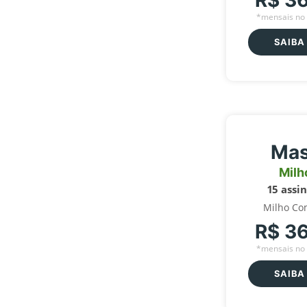
R$ 3
*mensais no 
SAIBA
Mas
Milh
15 assi
Milho Co
R$ 3
*mensais no 
SAIBA