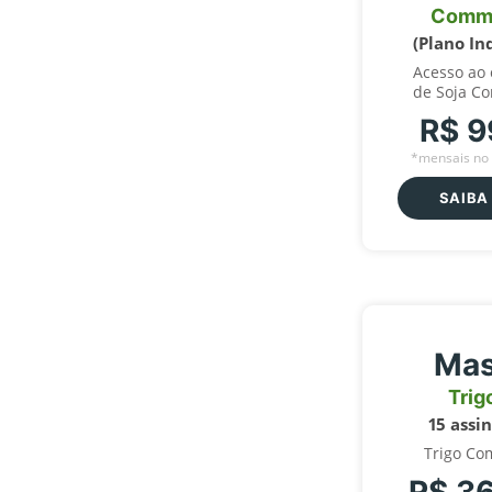
Comm
(Plano In
Acesso ao
de Soja C
R$ 9
*mensais no 
SAIBA
Mas
Trig
15 assi
Trigo Co