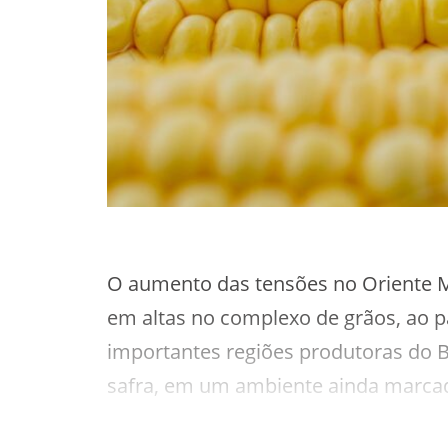
O aumento das tensões no Oriente 
em altas no complexo de grãos, ao p
importantes regiões produtoras do B
safra, em um ambiente ainda marcad
recompor a rentabilidade do produtor