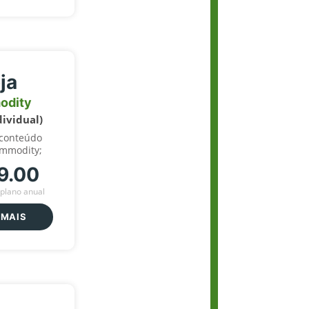
ja
odity
dividual)
 conteúdo
ommodity;
9.00
plano anual
 MAIS