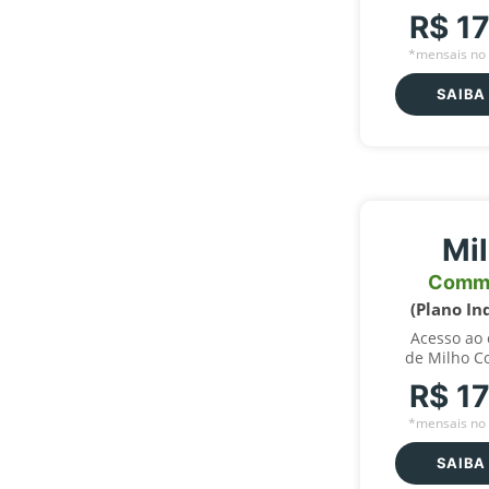
R$ 1
*mensais no 
SAIBA
Mi
Comm
(Plano In
Acesso ao
de Milho C
R$ 1
*mensais no 
SAIBA