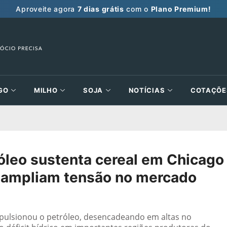
Aproveite agora
7 dias grátis
com o
Plano Premium!
GO
MILHO
SOJA
NOTÍCIAS
COTAÇÕE
leo sustenta cereal em Chicago
s ampliam tensão no mercado
pulsionou o petróleo, desencadeando em altas no