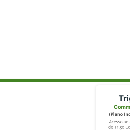
Tr
Comm
(Plano In
Acesso ao
de Trigo C