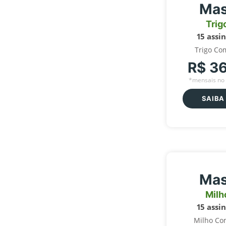
Mas
Trig
15 assi
Trigo Co
R$ 3
*mensais no 
SAIBA
Mas
Milh
15 assi
Milho Co