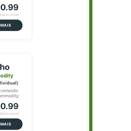
70.99
plano anual
 MAIS
lho
odity
dividual)
 conteúdo
ommodity;
70.99
plano anual
 MAIS