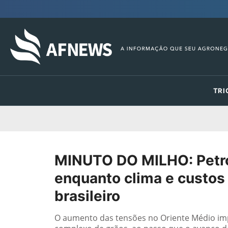
TRI
MINUTO DO MILHO: Petró
enquanto clima e custo
brasileiro
O aumento das tensões no Oriente Médio im