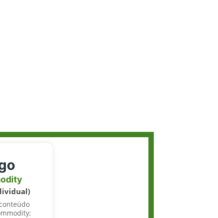
igo
odity
dividual)
 conteúdo
ommodity;