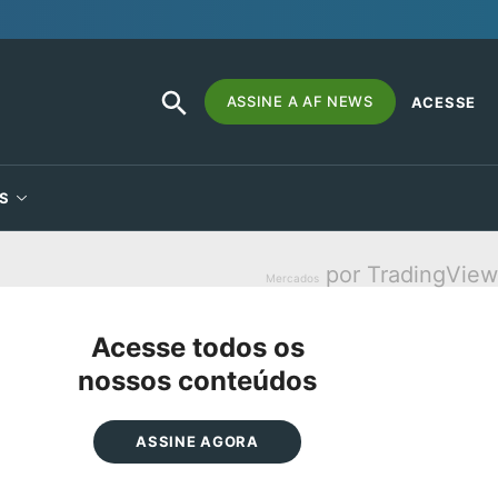
SEARCH
Search
ASSINE A AF NEWS
ACESSE
BUTTON
for:
S
por TradingView
Mercados
Acesse todos os
nossos conteúdos
ASSINE AGORA