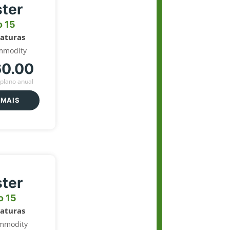
ter
o 15
naturas
mmodity
60.00
plano anual
 MAIS
ter
o 15
naturas
mmodity