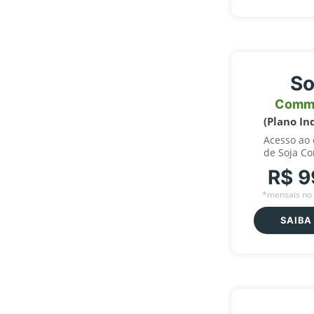
So
Comm
(Plano In
Acesso ao
de Soja C
R$ 9
*mensais no 
SAIBA