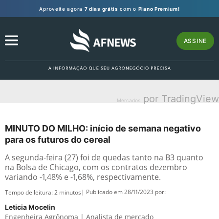
Aproveite agora
7 dias grátis
com o
Plano Premium!
ASSINE
por TradingView
Mercados
MINUTO DO MILHO: início de semana negativo
para os futuros do cereal
A segunda-feira (27) foi de quedas tanto na B3 quanto
na Bolsa de Chicago, com os contratos dezembro
variando -1,48% e -1,68%, respectivamente.
| Publicado em 28/11/2023 por:
Tempo de leitura:
2
minutos
Leticia Mocelin
Engenheira Agrônoma | Analista de mercado