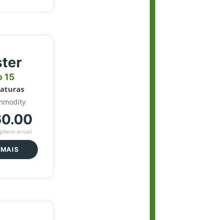
ter
o 15
naturas
mmodity
60.00
plano anual
 MAIS