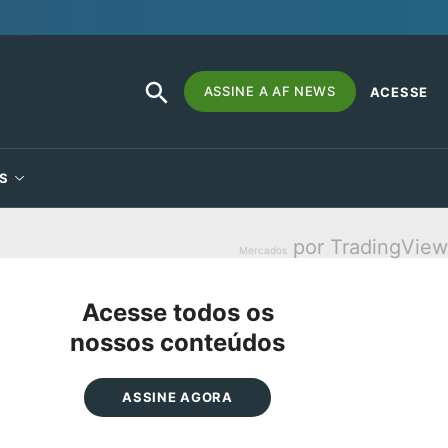
SEARCH
Search
ASSINE A AF NEWS
ACESSE
BUTTON
for:
S
por TradingView
Mercados
Acesse todos os
nossos conteúdos
ASSINE AGORA