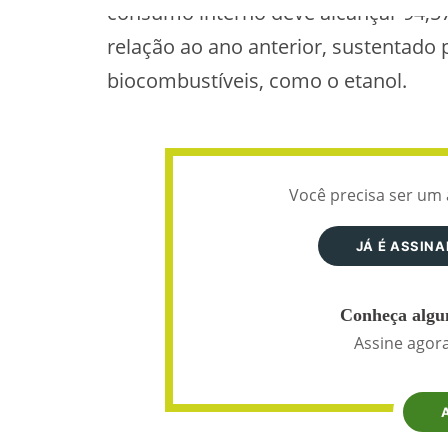
consumo interno deve alcançar 94,5
relação ao ano anterior, sustentad
biocombustíveis, como o etanol.
Você precisa ser um 
JÁ É ASSIN
Conheça algun
Assine agora