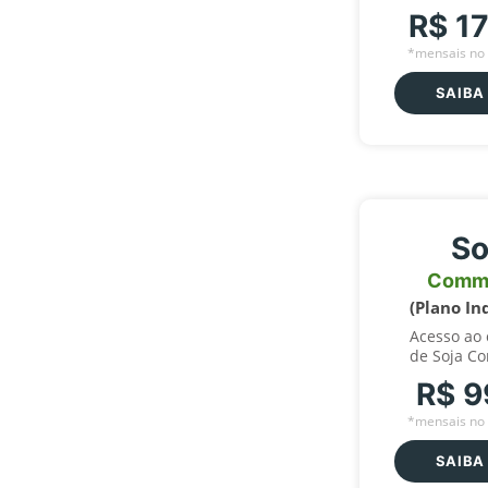
R$ 1
*mensais no 
SAIBA
So
Comm
(Plano In
Acesso ao
de Soja C
R$ 9
*mensais no 
SAIBA