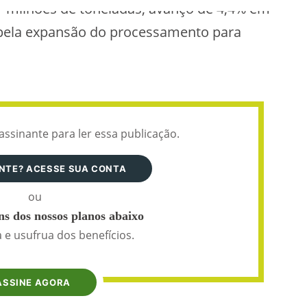
7 milhões de toneladas, avanço de 4,4% em
o pela expansão do processamento para
assinante para ler essa publicação.
ANTE? ACESSE SUA CONTA
ou
s dos nossos planos abaixo
 e usufrua dos benefícios.
ASSINE AGORA