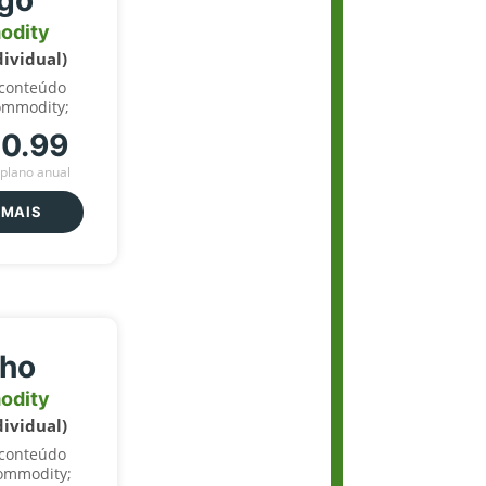
igo
odity
dividual)
 conteúdo
ommodity;
70.99
plano anual
 MAIS
lho
odity
dividual)
 conteúdo
ommodity;