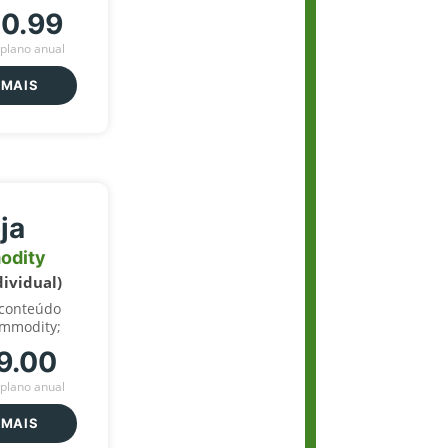
70.99
plano anual
 MAIS
ja
odity
dividual)
 conteúdo
ommodity;
9.00
plano anual
 MAIS