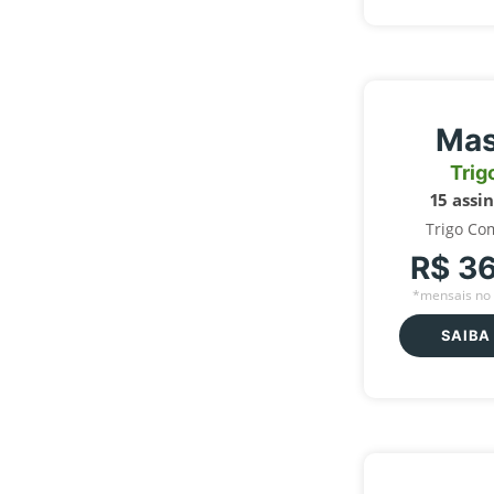
Mas
Trig
15 assi
Trigo Co
R$ 3
*mensais no 
SAIBA