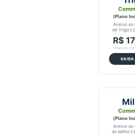
Tr
Comm
(Plano In
Acesso ao
de Trigo C
R$ 1
*mensais no 
SAIBA
Mi
Comm
(Plano In
Acesso ao
de Milho C