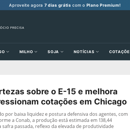
Aproveite agora
7 dias grátis
com o
Plano Premium!
GO
MILHO
SOJA
NOTÍCIAS
COTAÇÕE
tezas sobre o E-15 e melhora
pressionam cotações em Chicago
o por baixa liquidez e postura defensiva dos agentes, com
forme a Conab, a produção está estimada em 138,44
a safra passada, reflexo da elevada de produtividade