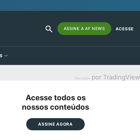
SEARCH
Search
ASSINE A AF NEWS
ACESSE
BUTTON
for:
S
por TradingView
Mercados
Acesse todos os
nossos conteúdos
ASSINE AGORA