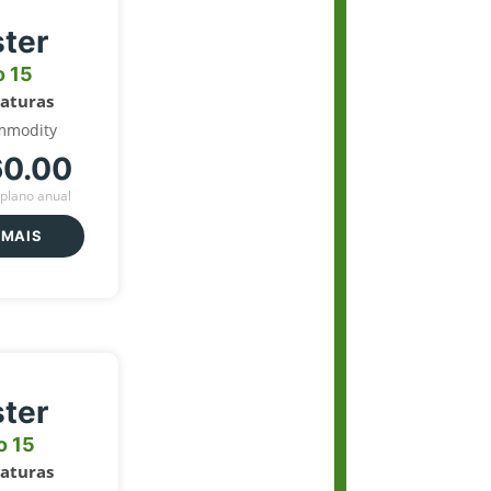
ter
o 15
naturas
mmodity
60.00
plano anual
 MAIS
ter
o 15
naturas