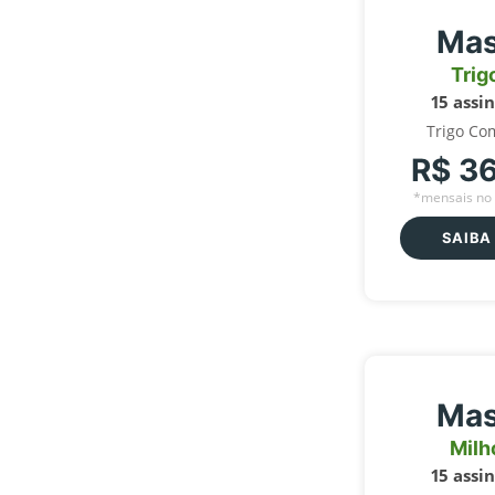
Mas
Trig
15 assi
Trigo Co
R$ 3
*mensais no 
SAIBA
Mas
Milh
15 assi