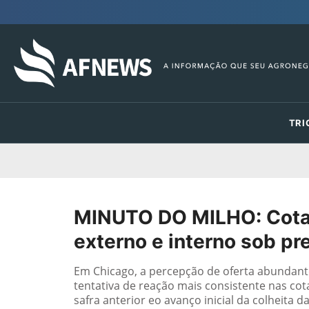
TRI
MINUTO DO MILHO: Cota
externo e interno sob pr
Em Chicago, a percepção de oferta abundant
tentativa de reação mais consistente nas c
safra anterior eo avanço inicial da colheita 