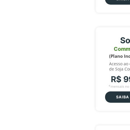
So
Comm
(Plano In
Acesso ao
de Soja C
R$ 9
*mensais no 
SAIBA