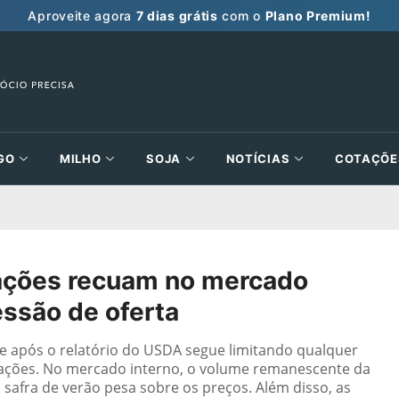
Aproveite agora
7 dias grátis
com o
Plano Premium!
GO
MILHO
SOJA
NOTÍCIAS
COTAÇÕE
ções recuam no mercado
essão de oferta
e após o relatório do USDA segue limitando qualquer
otações. No mercado interno, o volume remanescente da
da safra de verão pesa sobre os preços. Além disso, as