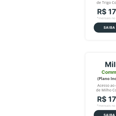
de Trigo C
R$ 1
*mensais no 
SAIBA
Mi
Comm
(Plano In
Acesso ao
de Milho C
R$ 1
*mensais no 
SAIBA