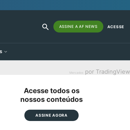
SEARCH
Search
ASSINE A AF NEWS
ACESSE
BUTTON
for:
S
por TradingView
Mercados
Acesse todos os
nossos conteúdos
ASSINE AGORA