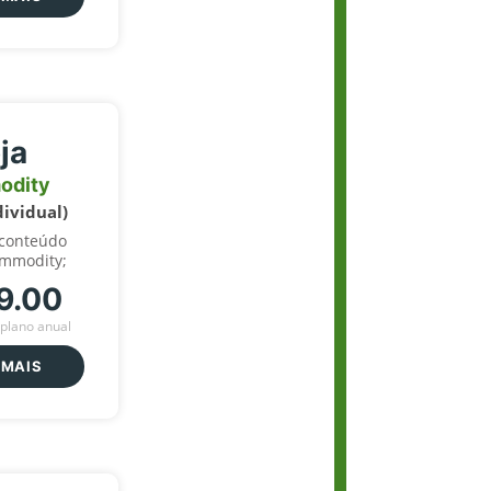
ja
odity
dividual)
 conteúdo
ommodity;
9.00
plano anual
 MAIS