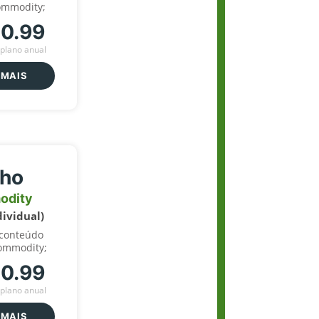
ommodity;
70.99
plano anual
 MAIS
lho
odity
dividual)
 conteúdo
ommodity;
70.99
plano anual
 MAIS