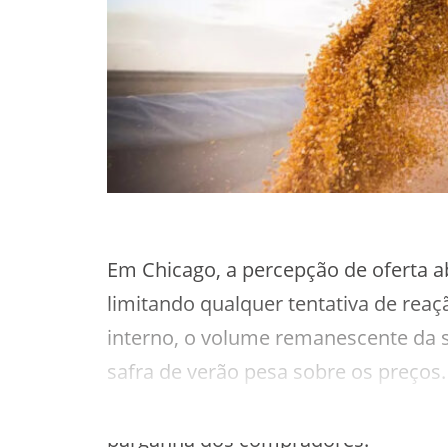
Em Chicago, a percepção de oferta 
limitando qualquer tentativa de rea
interno, o volume remanescente da sa
safra de verão pesa sobre os preços.
etanol seguem com níveis confortáve
barganha dos compradores.