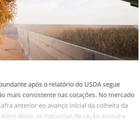
abundante após o relatório do USDA segue
ção mais consistente nas cotações. No mercado
fra anterior eo avanço inicial da colheita da
 Além disso, as indústrias de ração animal e
is e abastecimento, reforçando o poder de