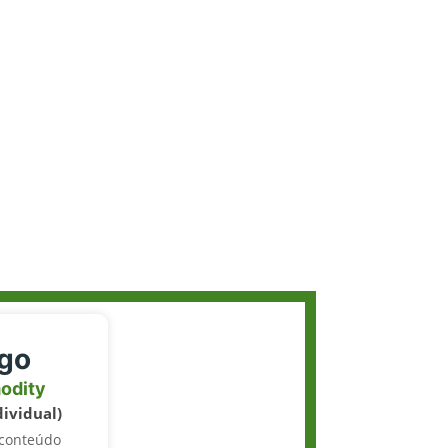
igo
odity
dividual)
 conteúdo