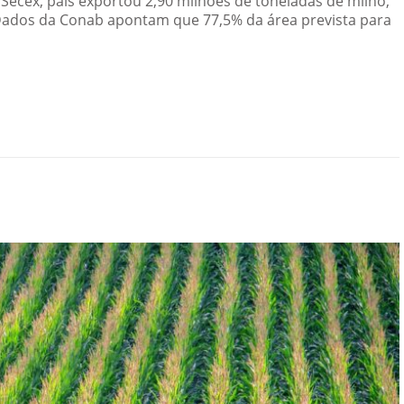
 Secex, país exportou 2,90 milhões de toneladas de milho,
Dados da Conab apontam que 77,5% da área prevista para