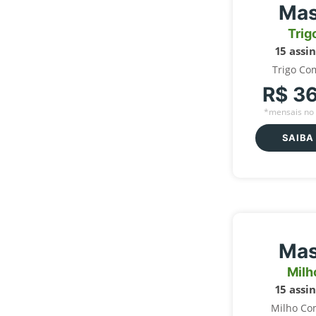
Mas
Trig
15 assi
Trigo Co
R$ 3
*mensais no 
SAIBA
Mas
Milh
15 assi
Milho Co