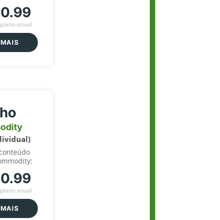
70.99
plano anual
 MAIS
lho
odity
dividual)
 conteúdo
ommodity;
70.99
plano anual
 MAIS