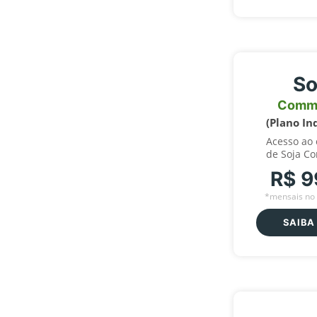
So
Comm
(Plano In
Acesso ao
de Soja C
R$ 9
*mensais no 
SAIBA