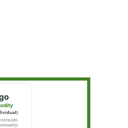
igo
odity
dividual)
 conteúdo
ommodity;