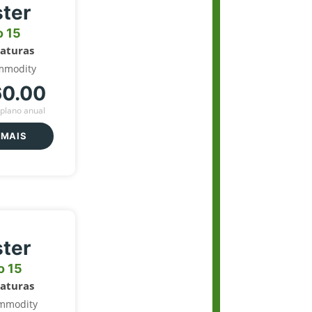
ter
o 15
naturas
mmodity
60.00
plano anual
 MAIS
ter
o 15
naturas
mmodity