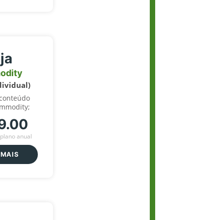
ja
odity
dividual)
 conteúdo
ommodity;
9.00
plano anual
 MAIS