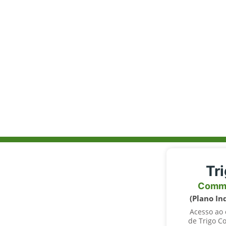
Tr
Comm
(Plano In
Acesso ao
de Trigo C