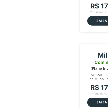
R$ 1
*mensais no 
SAIBA
Mi
Comm
(Plano In
Acesso ao
de Milho C
R$ 1
*mensais no 
SAIBA