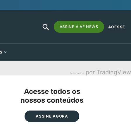
SEARCH
Search
ASSINE A AF NEWS
ACESSE
BUTTON
for:
S
por TradingView
Mercados
Acesse todos os
nossos conteúdos
ASSINE AGORA