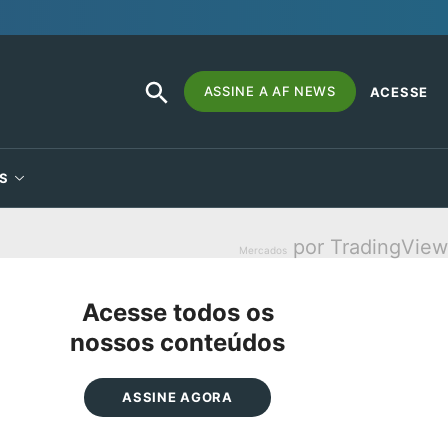
SEARCH
Search
ASSINE A AF NEWS
ACESSE
BUTTON
for:
S
por TradingView
Mercados
Acesse todos os
nossos conteúdos
ASSINE AGORA