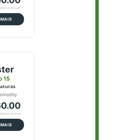
60.00
plano anual
 MAIS
ter
o 15
naturas
mmodity
60.00
plano anual
 MAIS