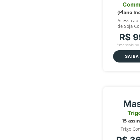
Comm
(Plano In
Acesso ao
de Soja C
R$ 9
*mensais no 
SAIBA
Mas
Trig
15 assi
Trigo Co