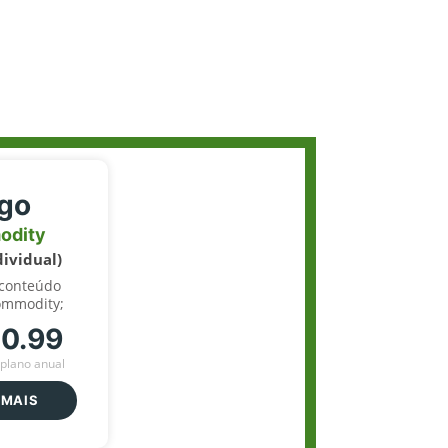
igo
odity
dividual)
 conteúdo
ommodity;
70.99
plano anual
 MAIS