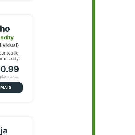
lho
odity
dividual)
 conteúdo
ommodity;
70.99
plano anual
 MAIS
ja