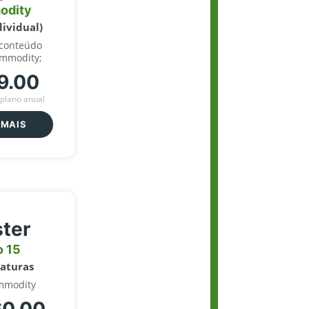
odity
dividual)
 conteúdo
ommodity;
9.00
plano anual
 MAIS
ter
o 15
naturas
mmodity