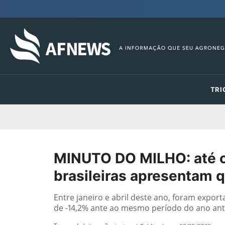
TRI
MINUTO DO MILHO: até 
brasileiras apresentam q
Entre janeiro e abril deste ano, foram expor
de -14,2% ante ao mesmo período do ano ant