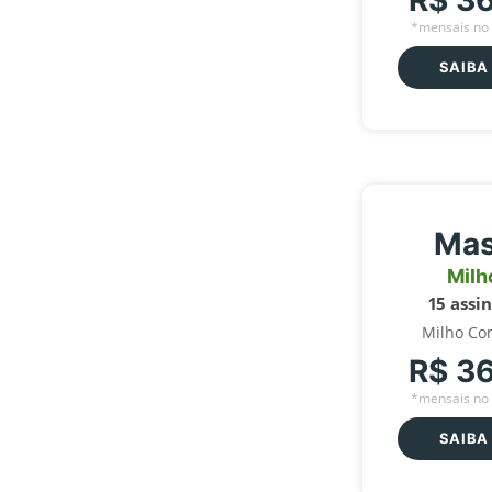
R$ 3
*mensais no 
SAIBA
Mas
Milh
15 assi
Milho Co
R$ 3
*mensais no 
SAIBA