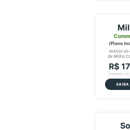
Mi
Comm
(Plano In
Acesso ao
de Milho C
R$ 1
*mensais no 
SAIBA
So