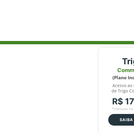
Tr
Comm
(Plano In
Acesso ao
de Trigo C
R$ 1
*mensais no 
SAIBA