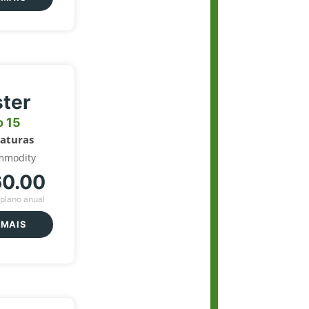
ter
o 15
naturas
mmodity
60.00
plano anual
 MAIS