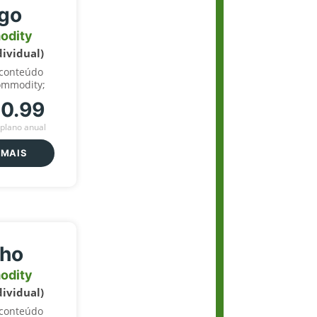
igo
odity
dividual)
 conteúdo
ommodity;
70.99
plano anual
 MAIS
lho
odity
dividual)
 conteúdo