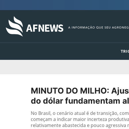
TRI
MINUTO DO MILHO: Ajust
do dólar fundamentam a
No Brasil, o cenário atual é de transição, c
começam a indicar maior incerteza produtiva 
relativamente abastecida e pouco agressiva n