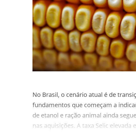
No Brasil, o cenário atual é de trans
fundamentos que começam a indicar m
de etanol e ração animal ainda segu
nas aquisições. A taxa Selic elevada
indústrias a adotarem postura mais