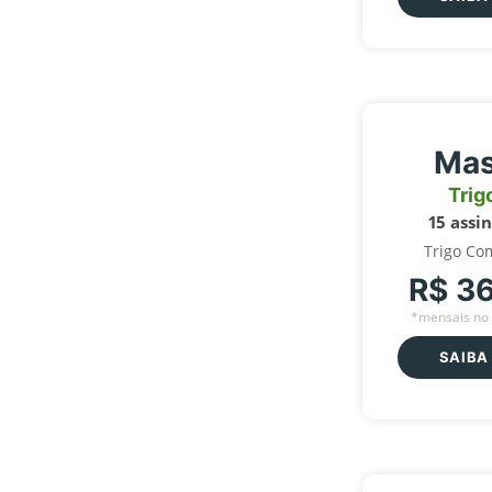
Mas
Trig
15 assi
Trigo Co
R$ 3
*mensais no 
SAIBA