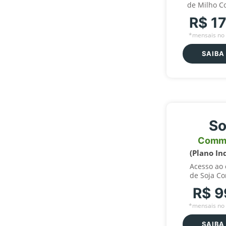
de Milho C
R$ 1
*mensais no 
SAIBA
So
Comm
(Plano In
Acesso ao
de Soja C
R$ 9
*mensais no 
SAIBA