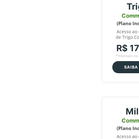
Tr
Comm
(Plano In
Acesso ao
de Trigo C
R$ 1
*mensais no 
SAIBA
Mi
Comm
(Plano In
Acesso ao