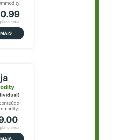
ommodity;
70.99
plano anual
 MAIS
ja
odity
dividual)
 conteúdo
ommodity;
9.00
plano anual
 MAIS