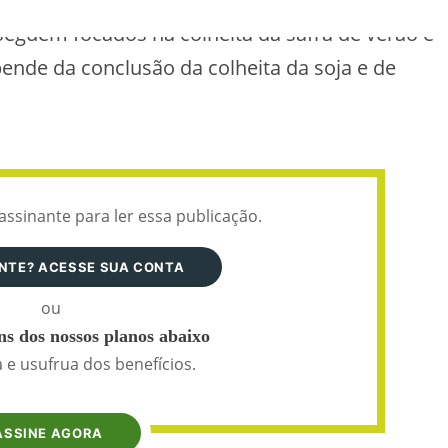
seguem focados na colheita da safra de verão e
pende da conclusão da colheita da soja e de
assinante para ler essa publicação.
ANTE? ACESSE SUA CONTA
ou
s dos nossos planos abaixo
 e usufrua dos benefícios.
ASSINE AGORA