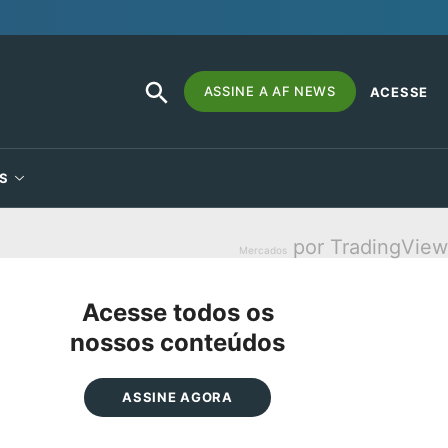
SEARCH
Search
ASSINE A AF NEWS
ACESSE
BUTTON
for:
S
por TradingView
Mercados
Acesse todos os
nossos conteúdos
ASSINE AGORA