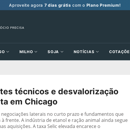
Aproveite agora
7 dias grátis
com o
Plano Premium!
GO
MILHO
SOJA
NOTÍCIAS
COTAÇÕE
es técnicos e desvalorização
lta em Chicago
om negociações laterais no curto prazo e fundamentos que
à frente. A indústria de etanol e ração animal ainda segue
as aquisições. A taxa Selic elevada encarece o