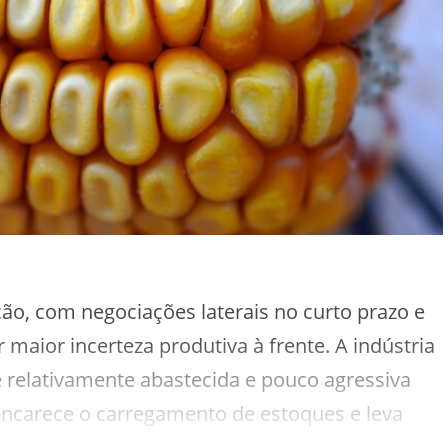
ição, com negociações laterais no curto prazo e
aior incerteza produtiva à frente. A indústria
e relativamente abastecida e pouco agressiva
 encarece o carregamento de estoques e leva
 cautelosa, com compras pontuais e formação