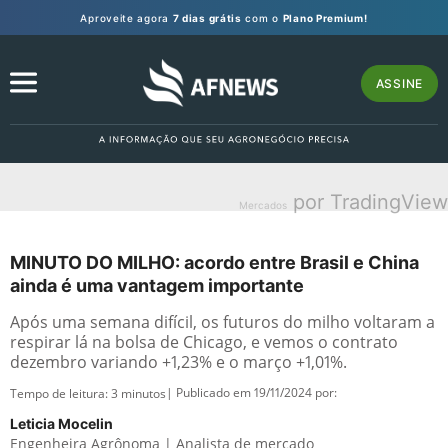
Aproveite agora
7 dias grátis
com o
Plano Premium!
ASSINE
por TradingView
Mercados
MINUTO DO MILHO: acordo entre Brasil e China
ainda é uma vantagem importante
Após uma semana difícil, os futuros do milho voltaram a
respirar lá na bolsa de Chicago, e vemos o contrato
dezembro variando +1,23% e o março +1,01%.
| Publicado em 19/11/2024 por:
Tempo de leitura:
3
minutos
Leticia Mocelin
Engenheira Agrônoma | Analista de mercado