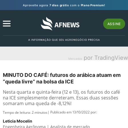
Aproveite agora
7 dias grátis
com o
Plano Premium!
ASSINE
por TradingView
Mercados
MINUTO DO CAFÉ: futuros do arábica atuam em
“queda livre” na bolsa da ICE
Nesta quarta e quinta-feira (12 e 13), os futuros do café
na ICE simplesmente derreteram. Essas duas sessões
somaram uma queda de -8,12%!
| Publicado em 13/10/2022 por:
Tempo de leitura:
2
minutos
Leticia Mocelin
Engenheira Agrônoma | Analista de mercado