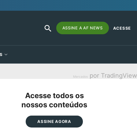
SEARCH
Search
ASSINE A AF NEWS
ACESSE
BUTTON
for:
S
por TradingView
Mercados
Acesse todos os
nossos conteúdos
ASSINE AGORA