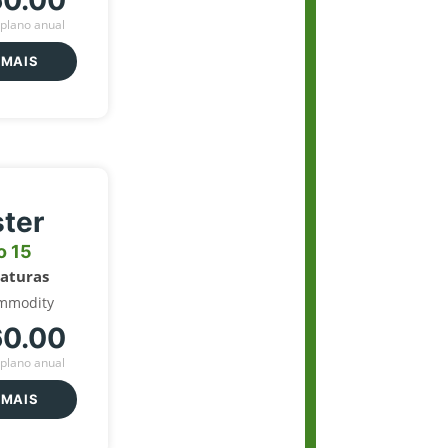
60.00
plano anual
 MAIS
ter
o 15
naturas
mmodity
60.00
plano anual
 MAIS