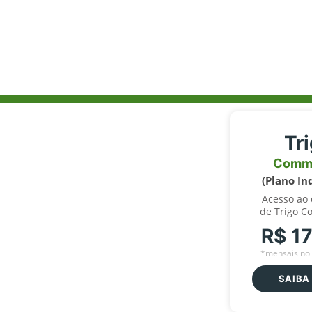
Tr
Comm
(Plano In
Acesso ao
de Trigo C
R$ 1
*mensais no 
SAIBA