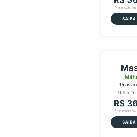
R$ 3
*mensais no 
SAIBA
Mas
Milh
15 assi
Milho Co
R$ 3
*mensais no 
SAIBA