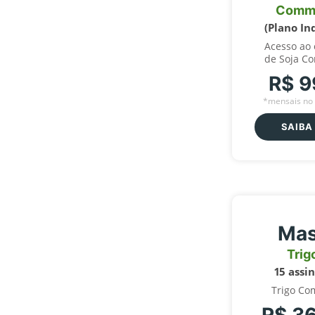
Comm
(Plano In
Acesso ao
de Soja C
R$ 9
*mensais no 
SAIBA
Mas
Trig
15 assi
Trigo Co