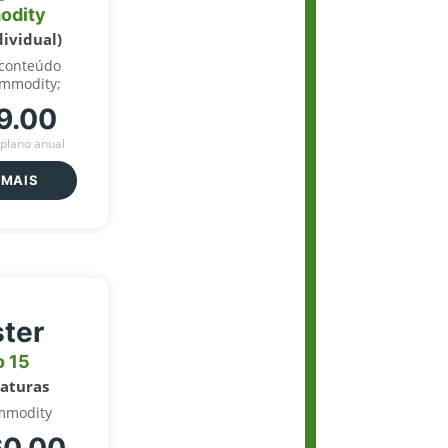
odity
dividual)
 conteúdo
ommodity;
9.00
plano anual
 MAIS
ter
o 15
naturas
mmodity