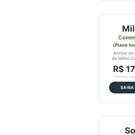
Mi
Comm
(Plano In
Acesso ao
de Milho C
R$ 1
*mensais no 
SAIBA
So