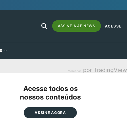
SEARCH
Search
ASSINE A AF NEWS
ACESSE
BUTTON
for:
S
por TradingView
Mercados
Acesse todos os
nossos conteúdos
ASSINE AGORA