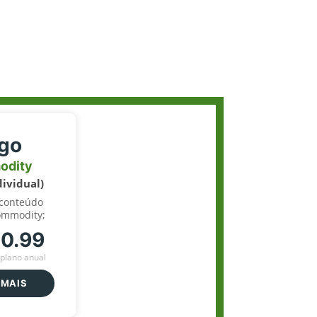
igo
odity
dividual)
 conteúdo
ommodity;
70.99
plano anual
 MAIS