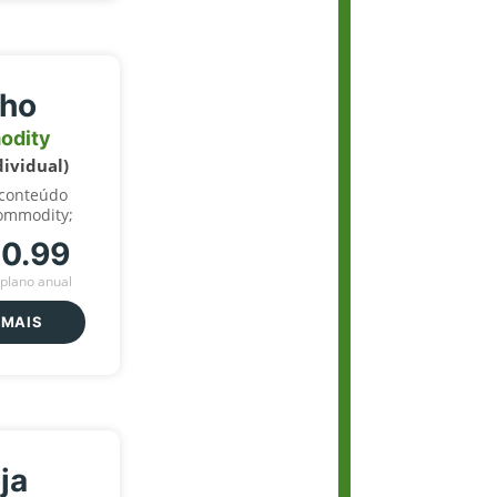
lho
odity
dividual)
 conteúdo
ommodity;
70.99
plano anual
 MAIS
ja