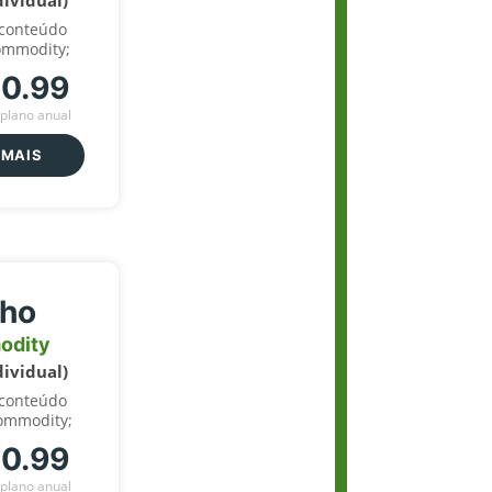
dividual)
 conteúdo
ommodity;
70.99
plano anual
 MAIS
lho
odity
dividual)
 conteúdo
ommodity;
70.99
plano anual