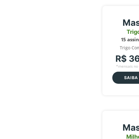
Mas
Trig
15 assi
Trigo Co
R$ 3
*mensais no 
SAIBA
Mas
Milh