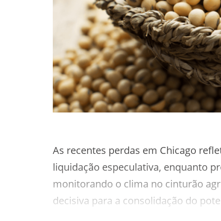
As recentes perdas em Chicago refle
liquidação especulativa, enquanto p
monitorando o clima no cinturão agr
decisiva para a consolidação do poten
cotações seguiram sustentadas por 