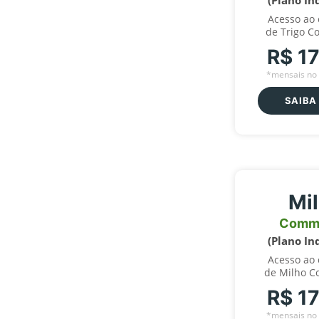
(Plano In
Acesso ao
de Trigo C
R$ 1
*mensais no 
SAIBA
Mi
Comm
(Plano In
Acesso ao
de Milho C
R$ 1
*mensais no 