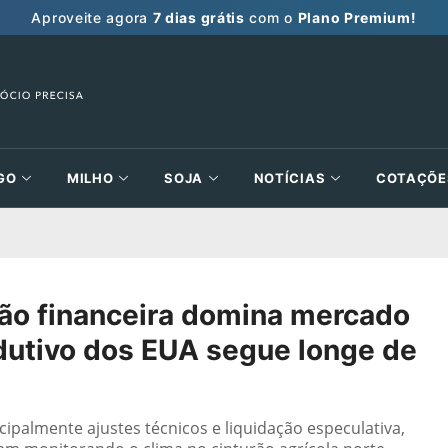
Aproveite agora
7 dias grátis
com o
Plano Premium!
GO
MILHO
SOJA
NOTÍCIAS
COTAÇÕE
o financeira domina mercado
odutivo dos EUA segue longe de
ipalmente ajustes técnicos e liquidação especulativa,