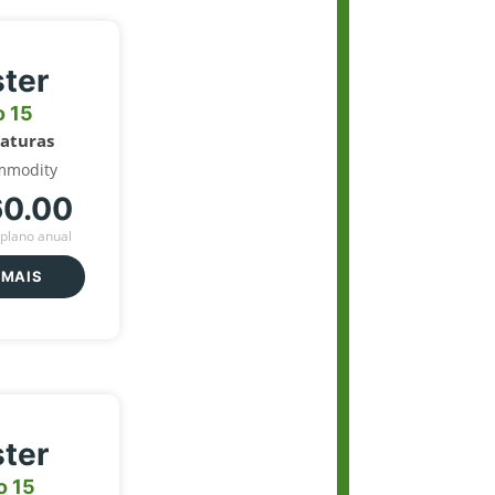
ter
o 15
naturas
mmodity
60.00
plano anual
 MAIS
ter
o 15