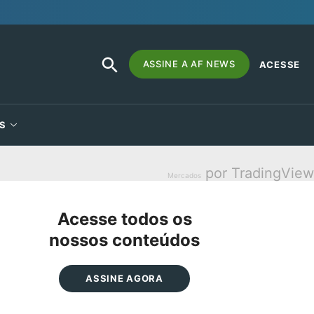
SEARCH
Search
ASSINE A AF NEWS
ACESSE
BUTTON
for:
S
por TradingView
Mercados
Acesse todos os
nossos conteúdos
ASSINE AGORA