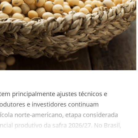
tem principalmente ajustes técnicos e
rodutores e investidores continuam
ícola norte-americano, etapa considerada
cial produtivo da safra 2026/27. No Brasil,
câmbio e prêmios de exportação firmes,