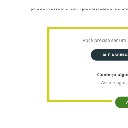
preservando a competitividade da soj
Você precisa ser um 
JÁ É ASSIN
Conheça algun
Assine agora