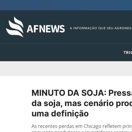
TRI
MINUTO DA SOJA: Pressã
da soja, mas cenário pr
uma definição
As recentes perdas em Chicago refletem princ