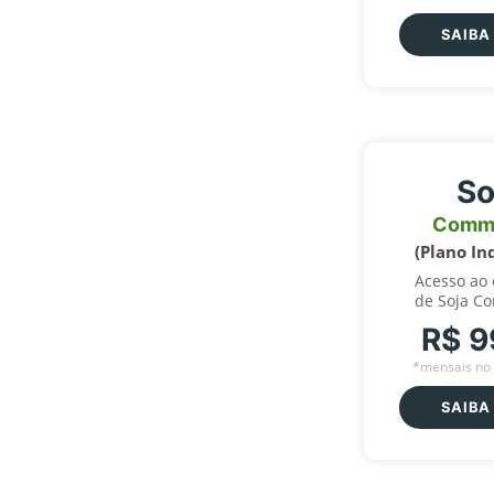
SAIBA
So
Comm
(Plano In
Acesso ao
de Soja C
R$ 9
*mensais no 
SAIBA