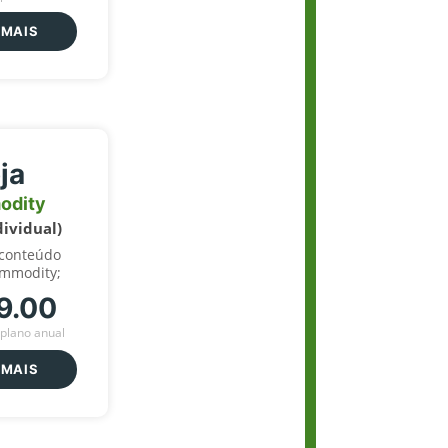
 MAIS
ja
odity
dividual)
 conteúdo
ommodity;
9.00
plano anual
 MAIS