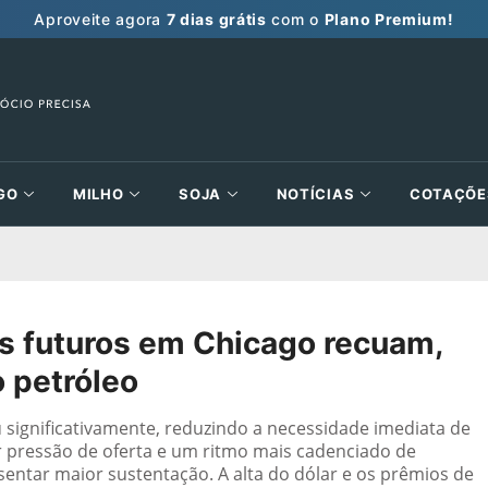
Aproveite agora
7 dias grátis
com o
Plano Premium!
GO
MILHO
SOJA
NOTÍCIAS
COTAÇÕE
 futuros em Chicago recuam,
 petróleo
u significativamente, reduzindo a necessidade imediata de
 pressão de oferta e um ritmo mais cadenciado de
sentar maior sustentação. A alta do dólar e os prêmios de