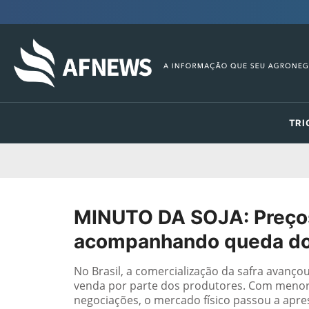
TRI
MINUTO DA SOJA: Preços
acompanhando queda do
No Brasil, a comercialização da safra avanço
venda por parte dos produtores. Com menor
negociações, o mercado físico passou a apre