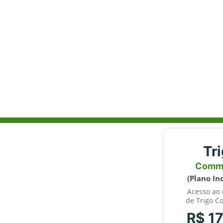
Tr
Comm
(Plano In
Acesso ao
de Trigo C
R$ 1