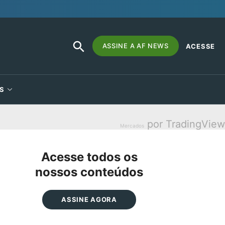
SEARCH
Search
ASSINE A AF NEWS
ACESSE
BUTTON
for:
S
por TradingView
Mercados
Acesse todos os
nossos conteúdos
ASSINE AGORA