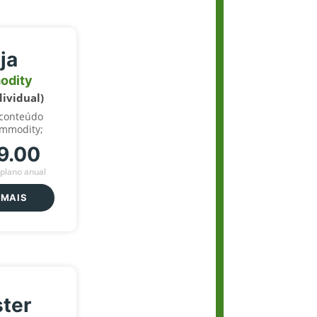
ja
odity
dividual)
 conteúdo
ommodity;
9.00
plano anual
 MAIS
ter