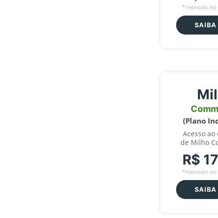
*mensais no 
SAIBA
Mi
Comm
(Plano In
Acesso ao
de Milho C
R$ 1
*mensais no 
SAIBA