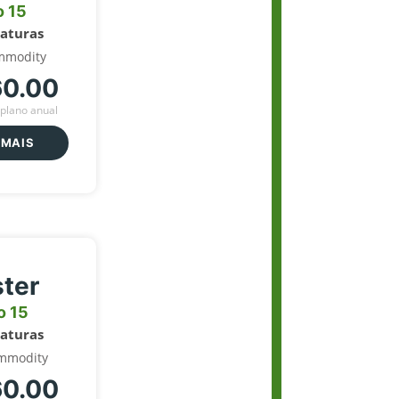
o 15
naturas
mmodity
60.00
plano anual
 MAIS
ter
o 15
naturas
mmodity
60.00