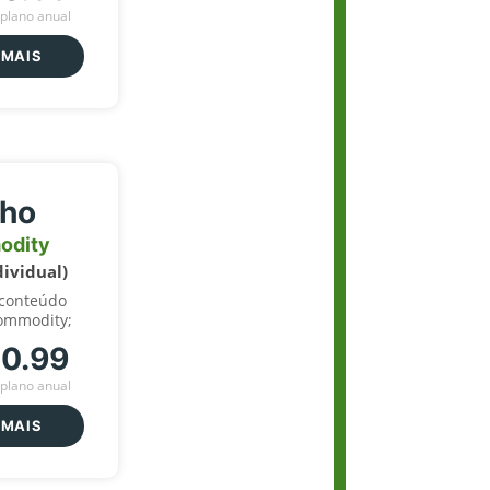
plano anual
 MAIS
lho
odity
dividual)
 conteúdo
ommodity;
70.99
plano anual
 MAIS