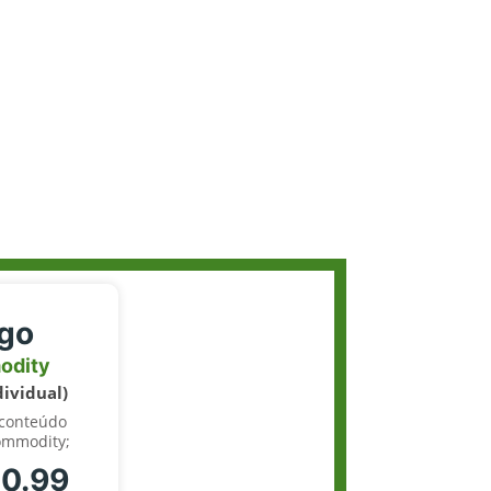
igo
odity
dividual)
 conteúdo
ommodity;
70.99