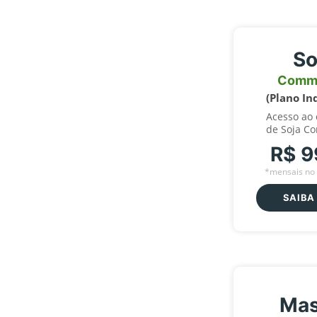
So
Comm
(Plano In
Acesso ao
de Soja C
R$ 9
*mensais no 
SAIBA
Mas