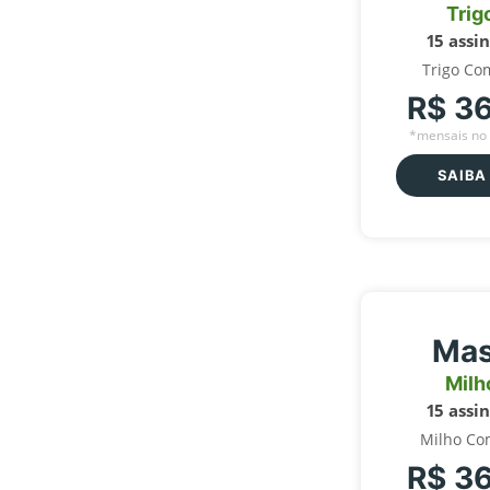
Trig
15 assi
Trigo Co
R$ 3
*mensais no 
SAIBA
Mas
Milh
15 assi
Milho Co
R$ 3