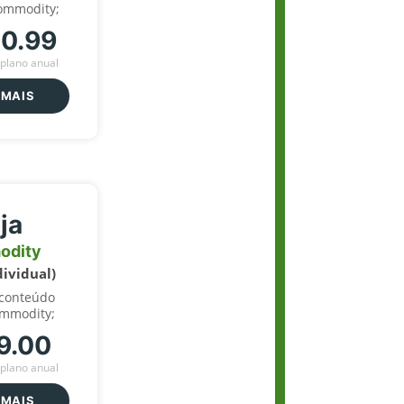
ommodity;
70.99
plano anual
 MAIS
ja
odity
dividual)
 conteúdo
ommodity;
9.00
plano anual
 MAIS