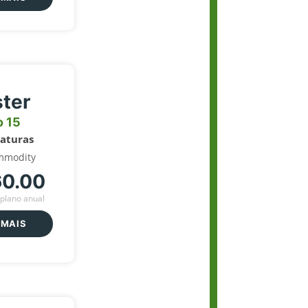
ter
o 15
naturas
mmodity
60.00
plano anual
 MAIS