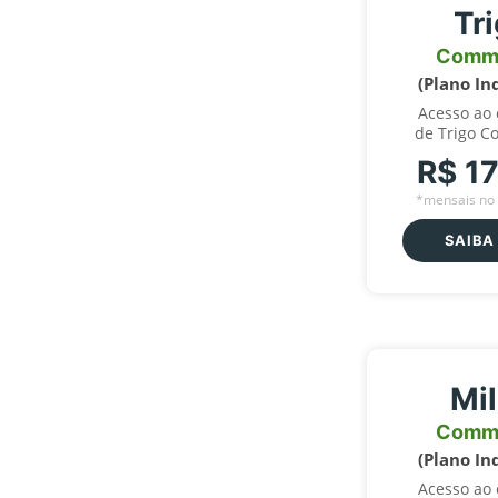
Tr
Comm
(Plano In
Acesso ao
de Trigo C
R$ 1
*mensais no 
SAIBA
Mi
Comm
(Plano In
Acesso ao