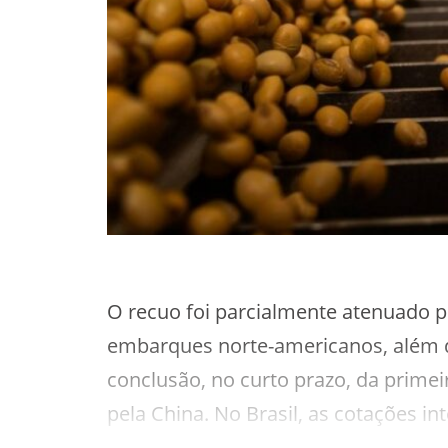
O recuo foi parcialmente atenuado 
embarques norte-americanos, além d
conclusão, no curto prazo, da prime
pela China. No Brasil, as cotações i
logísticos influenciam fortemente os