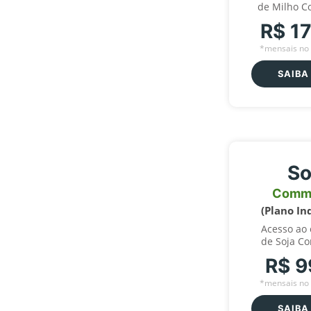
de Milho C
R$ 1
*mensais no 
SAIBA
So
Comm
(Plano In
Acesso ao
de Soja C
R$ 9
*mensais no 
SAIBA