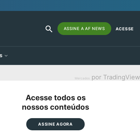
SEARCH
Search
ASSINE A AF NEWS
ACESSE
BUTTON
for:
S
por TradingView
Mercados
Acesse todos os
nossos conteúdos
ASSINE AGORA