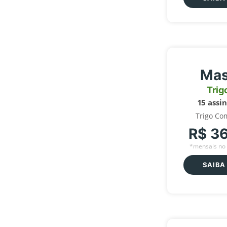
Mas
Trig
15 assi
Trigo Co
R$ 3
*mensais no 
SAIBA