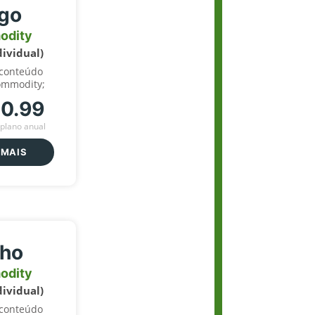
igo
odity
dividual)
 conteúdo
ommodity;
70.99
plano anual
 MAIS
lho
odity
dividual)
 conteúdo