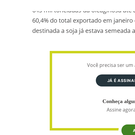
645 mil toneladas da oleaginosa até
60,4% do total exportado em janeiro
destinada a soja já estava semeada at
Você precisa ser um 
JÁ É ASSIN
Conheça algun
Assine agora