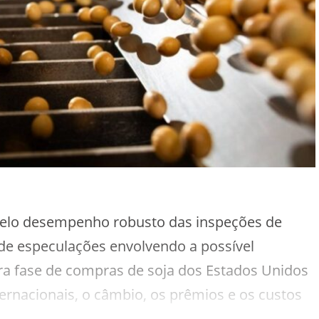
pelo desempenho robusto das inspeções de
e especulações envolvendo a possível
ira fase de compras de soja dos Estados Unidos
nternacionais, o câmbio, os prêmios e os custos
 preços internos. Secex indica exportação de