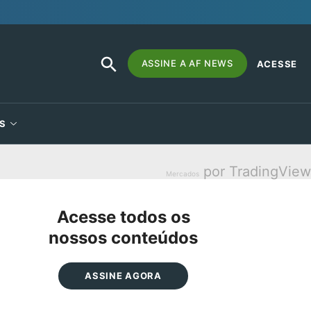
SEARCH
Search
ASSINE A AF NEWS
ACESSE
BUTTON
for:
S
por TradingView
Mercados
Acesse todos os
nossos conteúdos
ASSINE AGORA