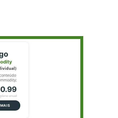
igo
odity
dividual)
 conteúdo
ommodity;
70.99
plano anual
 MAIS