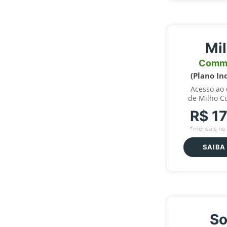
Mi
Comm
(Plano In
Acesso ao
de Milho C
R$ 1
*mensais no 
SAIBA
So