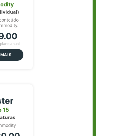
odity
dividual)
 conteúdo
ommodity;
9.00
plano anual
 MAIS
ter
o 15
naturas
mmodity