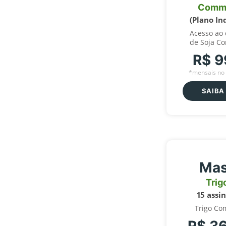
Comm
(Plano In
Acesso ao
de Soja C
R$ 9
*mensais no 
SAIBA
Mas
Trig
15 assi
Trigo Co