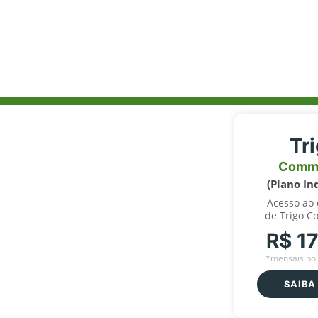
Tr
Comm
(Plano In
Acesso ao
de Trigo C
R$ 1
*mensais no 
SAIBA