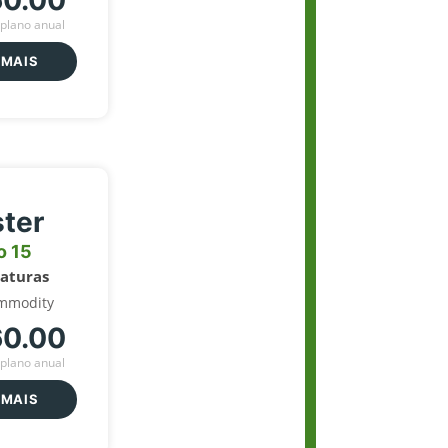
60.00
plano anual
 MAIS
ter
o 15
naturas
mmodity
60.00
plano anual
 MAIS