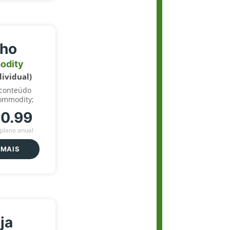
lho
odity
dividual)
 conteúdo
ommodity;
70.99
plano anual
 MAIS
ja