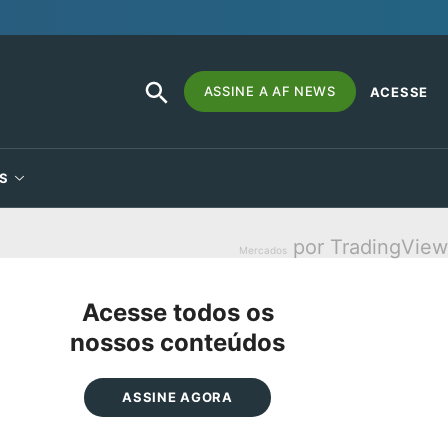
SEARCH
Search
ASSINE A AF NEWS
ACESSE
BUTTON
for:
S
por TradingView
Mercados
Acesse todos os
nossos conteúdos
ASSINE AGORA