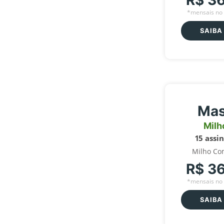
R$ 3
*mensais no 
SAIBA
Mas
Milh
15 assi
Milho Co
R$ 3
*mensais no 
SAIBA