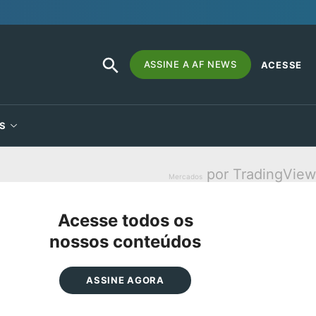
SEARCH
Search
ASSINE A AF NEWS
ACESSE
BUTTON
for:
S
por TradingView
Mercados
Acesse todos os
nossos conteúdos
ASSINE AGORA