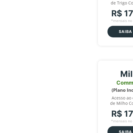
de Trigo C
R$ 1
*mensais no 
SAIBA
Mi
Comm
(Plano In
Acesso ao
de Milho C
R$ 1
*mensais no 
SAIBA