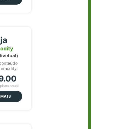
ja
odity
dividual)
 conteúdo
ommodity;
9.00
plano anual
 MAIS