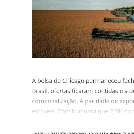
A bolsa de Chicago permaneceu fech
Brasil, ofertas ficaram contidas e a 
comercialização. A paridade de exp
estáveis. Conab aponta que 2,3% da á
Secex indicam que, até a terceira se
foram embarcadas, volume 22,3% supe