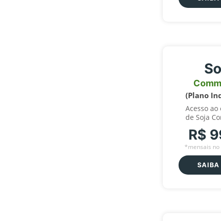
So
Comm
(Plano In
Acesso ao
de Soja C
R$ 9
*mensais no 
SAIBA