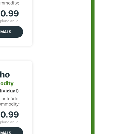
ommodity;
70.99
plano anual
 MAIS
lho
odity
dividual)
 conteúdo
ommodity;
70.99
plano anual
 MAIS