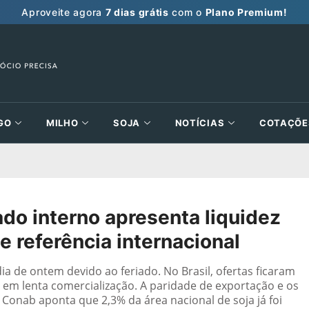
Aproveite agora
7 dias grátis
com o
Plano Premium!
GO
MILHO
SOJA
NOTÍCIAS
COTAÇÕE
o interno apresenta liquidez
 referência internacional
a de ontem devido ao feriado. No Brasil, ofertas ficaram
o em lenta comercialização. A paridade de exportação e os
onab aponta que 2,3% da área nacional de soja já foi