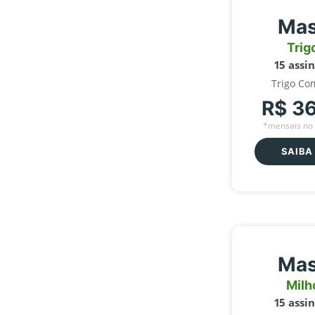
Mas
Trig
15 assi
Trigo Co
R$ 3
*mensais no 
SAIBA
Mas
Milh
15 assi