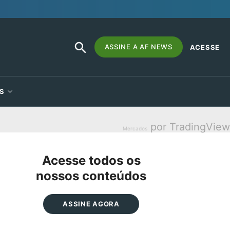
SEARCH
Search
ASSINE A AF NEWS
ACESSE
BUTTON
for:
S
por TradingView
Mercados
Acesse todos os
nossos conteúdos
ASSINE AGORA