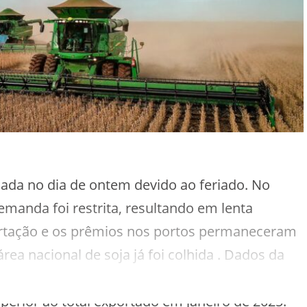
ada no dia de ontem devido ao feriado. No
demanda foi restrita, resultando em lenta
ortação e os prêmios nos portos permaneceram
rea nacional de soja já foi colhida . Dados da
mana de janeiro, 1,3 milhão de toneladas de soja
rior ao total exportado em janeiro de 2025.