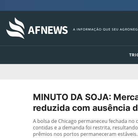
TRI
MINUTO DA SOJA: Mercad
reduzida com ausência de
A bolsa de Chicago permaneceu fechada no di
contidas e a demanda foi restrita, resultand
prêmios nos portos permaneceram estáveis. C