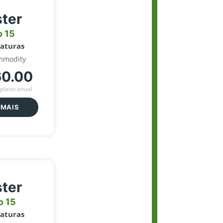
ter
o 15
naturas
mmodity
60.00
plano anual
 MAIS
ter
o 15
naturas