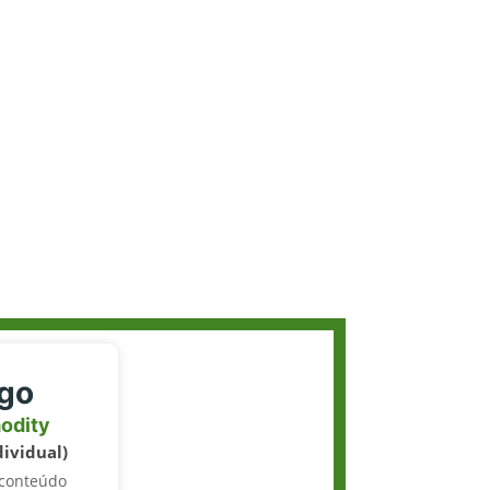
igo
odity
dividual)
 conteúdo