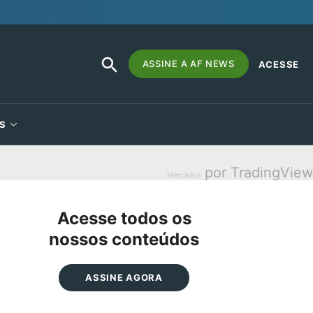
SEARCH
Search
ASSINE A AF NEWS
ACESSE
BUTTON
for:
S
por TradingView
Mercados
Acesse todos os
nossos conteúdos
ASSINE AGORA