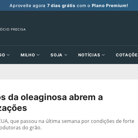
Aproveite agora
7 dias grátis
com o
Plano Premium!
GO
MILHO
SOJA
NOTÍCIAS
COTAÇÕE
s da oleaginosa abrem a
zações
EUA, que passou na última semana por condições de forte
rodutoras do grão.