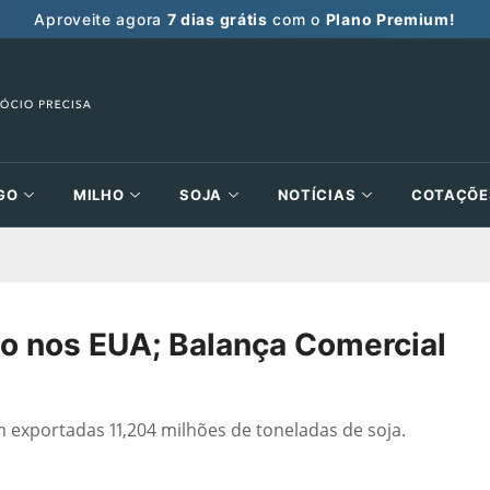
Aproveite agora
7 dias grátis
com o
Plano Premium!
GO
MILHO
SOJA
NOTÍCIAS
COTAÇÕE
o nos EUA; Balança Comercial
m exportadas 11,204 milhões de toneladas de soja.