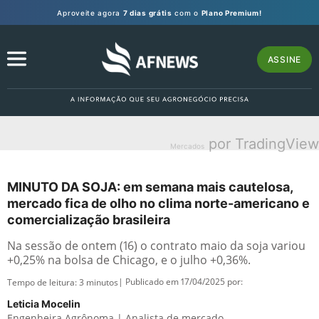
Aproveite agora
7 dias grátis
com o
Plano Premium!
ASSINE
por TradingView
Mercados
MINUTO DA SOJA: em semana mais cautelosa,
mercado fica de olho no clima norte-americano e
comercialização brasileira
Na sessão de ontem (16) o contrato maio da soja variou
+0,25% na bolsa de Chicago, e o julho +0,36%.
| Publicado em 17/04/2025 por:
Tempo de leitura:
3
minutos
Leticia Mocelin
Engenheira Agrônoma | Analista de mercado