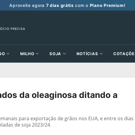
Aproveite agora
7 dias grátis
com o
Plano Premium!
GO
MILHO
SOJA
NOTÍCIAS
COTAÇÕE
dos da oleaginosa ditando a
manais para exportação de grãos nos EUA, e entre os dias
ladas de soja 2023/24.