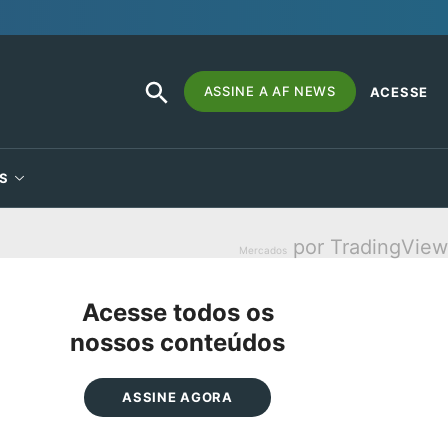
SEARCH
Search
ASSINE A AF NEWS
ACESSE
BUTTON
for:
S
por TradingView
Mercados
Acesse todos os
nossos conteúdos
ASSINE AGORA