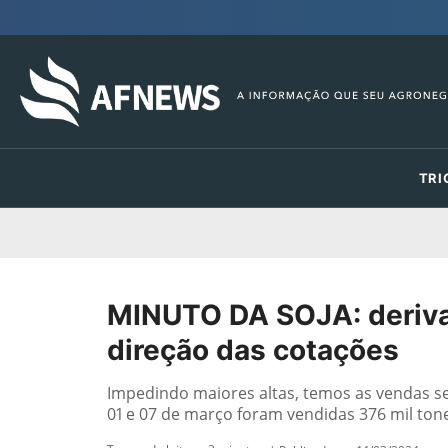
TRI
MINUTO DA SOJA: deriva
direção das cotações
Impedindo maiores altas, temos as vendas se
01 e 07 de março foram vendidas 376 mil tone