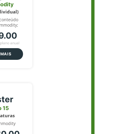
odity
dividual)
 conteúdo
ommodity;
9.00
plano anual
 MAIS
ter
o 15
naturas
mmodity