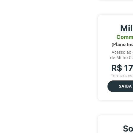
Mi
Comm
(Plano In
Acesso ao
de Milho C
R$ 1
*mensais no 
SAIBA
So