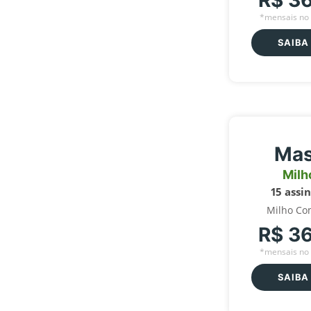
R$ 3
*mensais no 
SAIBA
Mas
Milh
15 assi
Milho Co
R$ 3
*mensais no 
SAIBA