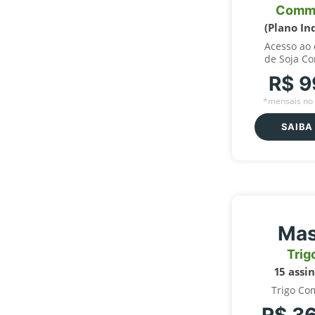
Comm
(Plano In
Acesso ao
de Soja C
R$ 9
*mensais no 
SAIBA
Mas
Trig
15 assi
Trigo Co