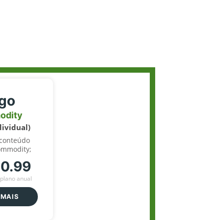
igo
odity
dividual)
 conteúdo
ommodity;
70.99
plano anual
 MAIS