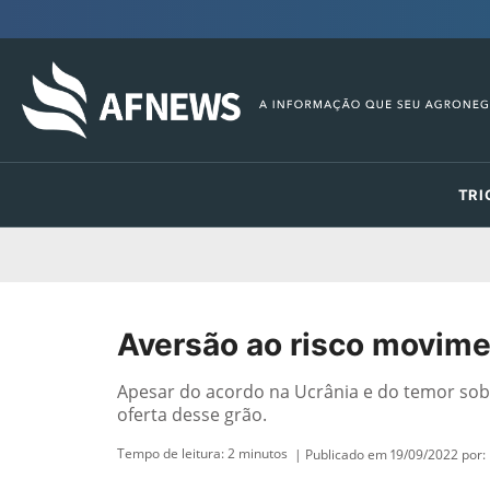
TRI
Aversão ao risco movim
Apesar do acordo na Ucrânia e do temor sob
oferta desse grão.
Tempo de leitura:
2
minutos
| Publicado em 19/09/2022 por: