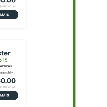
60.00
plano anual
 MAIS
ter
o 15
naturas
mmodity
60.00
plano anual
 MAIS