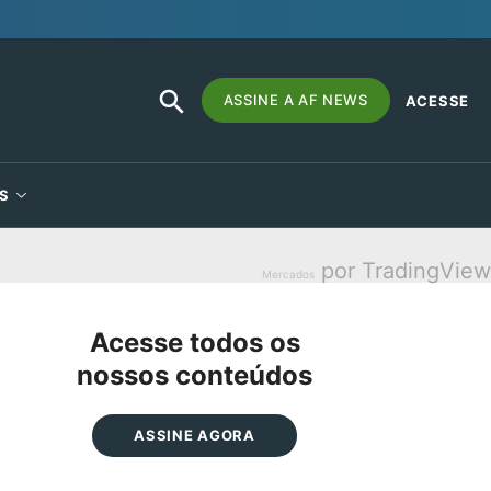
SEARCH
Search
ASSINE A AF NEWS
ACESSE
BUTTON
for:
S
por TradingView
Mercados
Acesse todos os
nossos conteúdos
ASSINE AGORA