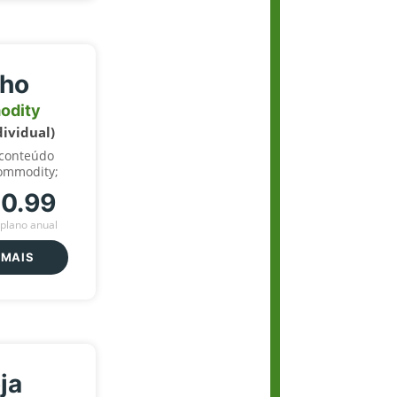
lho
odity
dividual)
 conteúdo
ommodity;
70.99
plano anual
 MAIS
ja