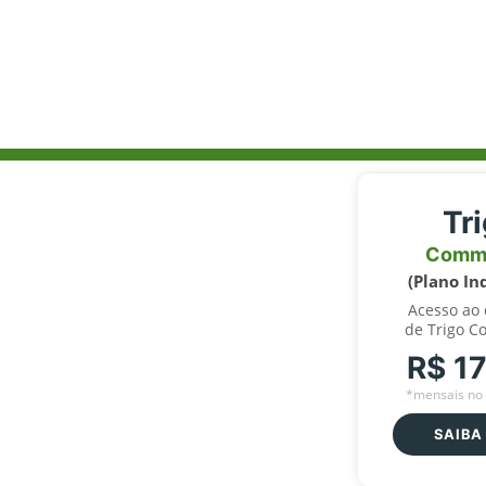
Tr
Comm
(Plano In
Acesso ao
de Trigo C
R$ 1
*mensais no 
SAIBA