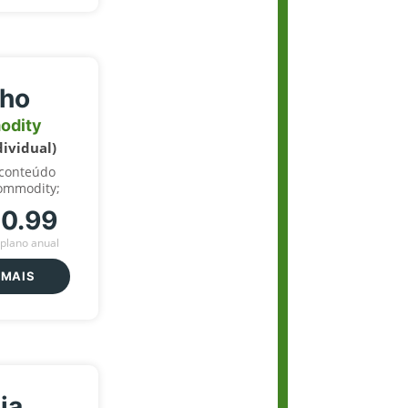
lho
odity
dividual)
 conteúdo
ommodity;
70.99
plano anual
 MAIS
ja