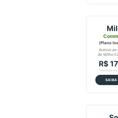
Mi
Comm
(Plano In
Acesso ao
de Milho C
R$ 1
*mensais no 
SAIBA
So