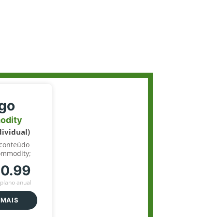
igo
odity
dividual)
 conteúdo
ommodity;
70.99
plano anual
 MAIS