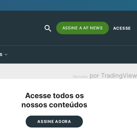
SEARCH
Search
ASSINE A AF NEWS
ACESSE
BUTTON
for:
S
por TradingView
Mercados
Acesse todos os
nossos conteúdos
ASSINE AGORA