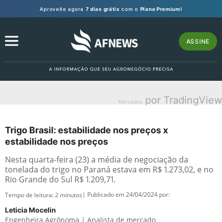
Aproveite agora
7 dias grátis
com o
Plano Premium!
ASSINE
por TradingView
Mercados
Trigo Brasil: estabilidade nos preços x
estabilidade nos preços
Nesta quarta-feira (23) a média de negociação da
tonelada do trigo no Paraná estava em R$ 1.273,02, e no
Rio Grande do Sul R$ 1.209,71.
| Publicado em 24/04/2024 por:
Tempo de leitura:
2
minutos
Leticia Mocelin
Engenheira Agrônoma | Analista de mercado