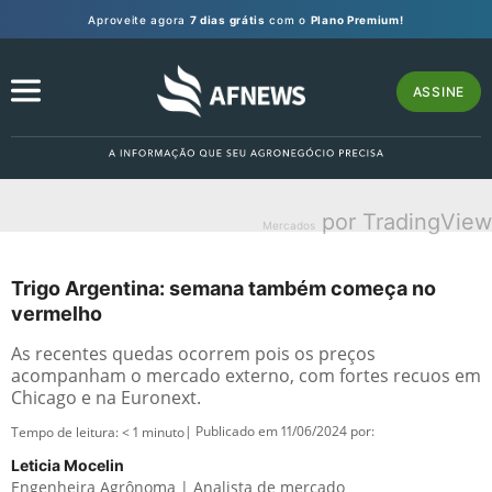
Aproveite agora
7 dias grátis
com o
Plano Premium!
ASSINE
por TradingView
Mercados
Trigo Argentina: semana também começa no
vermelho
As recentes quedas ocorrem pois os preços
acompanham o mercado externo, com fortes recuos em
Chicago e na Euronext.
| Publicado em 11/06/2024 por:
Tempo de leitura:
< 1
minuto
Leticia Mocelin
Engenheira Agrônoma | Analista de mercado