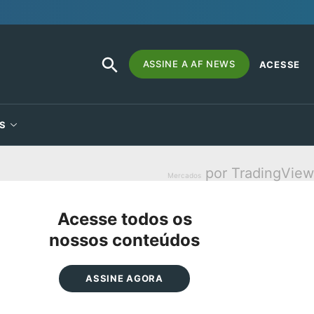
SEARCH
Search
ASSINE A AF NEWS
ACESSE
BUTTON
for:
S
por TradingView
Mercados
Acesse todos os
nossos conteúdos
ASSINE AGORA