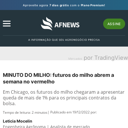
Aproveite agora
7 dias grátis
com o
Plano Premium!
ASSINE
por TradingView
Mercados
MINUTO DO MILHO: futuros do milho abrem a
semana no vermelho
Em Chicago, os futuros do milho chegaram a apresentar
queda de mais de 1% para os principais contratos da
bolsa.
| Publicado em 19/12/2022 por:
Tempo de leitura:
2
minutos
Leticia Mocelin
Engenheira Agrônoma | Analista de mercado