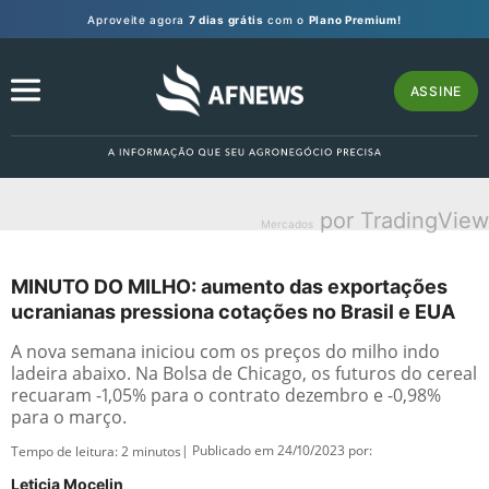
Aproveite agora
7 dias grátis
com o
Plano Premium!
ASSINE
por TradingView
Mercados
MINUTO DO MILHO: aumento das exportações
ucranianas pressiona cotações no Brasil e EUA
A nova semana iniciou com os preços do milho indo
ladeira abaixo. Na Bolsa de Chicago, os futuros do cereal
recuaram -1,05% para o contrato dezembro e -0,98%
para o março.
| Publicado em 24/10/2023 por:
Tempo de leitura:
2
minutos
Leticia Mocelin